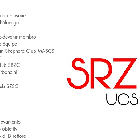
tori Eléveurs
d'élevage
o-devenir membro
re équipe
lian Shepherd Club MASCS
C
Club SBZC
rboncini
lub SZSC
levamento
s obiettivi
 di Direttore