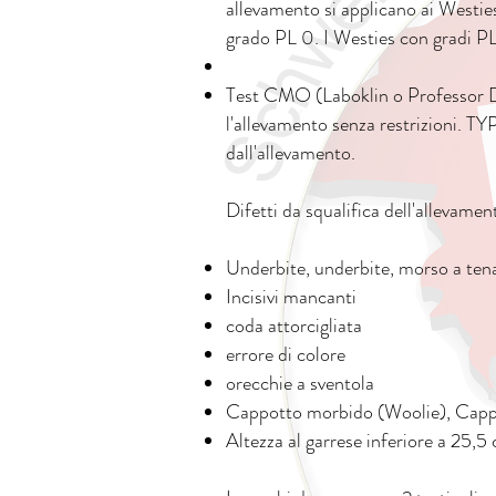
allevamento si applicano ai Westies
grado PL 0. I Westies con gradi PL 
Test CMO (Laboklin o Professor Dr
l'allevamento senza restrizioni. T
dall'allevamento.
Difetti da squalifica dell'allevamen
Underbite, underbite, morso a tena
Incisivi mancanti
coda attorcigliata
errore di colore
orecchie a sventola
Cappotto morbido (Woolie), Cappo
Altezza al garrese inferiore a 25,5 