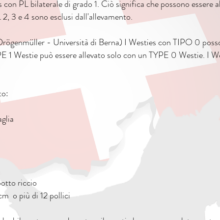
 con PL bilaterale di grado 1. Ciò significa che possono essere a
2, 3 e 4 sono esclusi dall'allevamento.
ögenmüller - Università di Berna) I Westies con TIPO 0 posson
YPE 1 Westie può essere allevato solo con un TYPE 0 Westie. I W
to:
glia
tto riccio
cm o più di 12 pollici