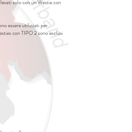
llevati solo con un Westie con
o essere utilizzati per
esties con TIPO 2 sono esclusi