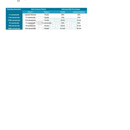
Die Labradoodle Association of
Australia und die International
Australian Labradoodle Association
Inc. erkennen diesen Hund jedoch
beide als offizielle Rasse an und
arbeiten hart mit Züchtern auf der
ganzen Welt zusammen, um einen
vorhersehbaren Rassestandard zu
erstellen, um den Australian
Labradoodle schließlich als offizielle
reine Rasse zu klassifizieren, die auf