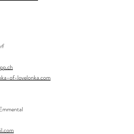
rf
pp.ch
nka-of-lovelonka.com
 Emmental
l.com