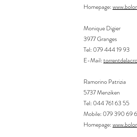
Homepage:
www.bolo
Monique Digier
3977 Granges
Tel: 079 444 19 93
E-Mail:
torrentdelac
Ramorino Patrizia
5737 Menziken
Tel: 044 761 63 55
Mobile: 079 390 69 
Homepage:
www.bolo