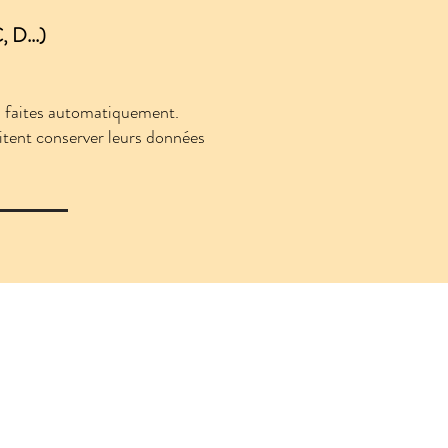
, D...)
pas faites automatiquement.
itent conserver leurs données