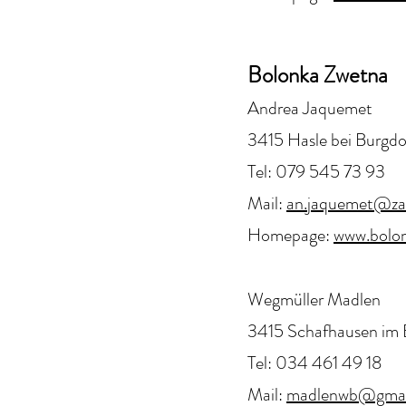
Bolonka Zwetna
Andrea Jaquemet
3415 Hasle bei Burgdo
Tel: 079 545 73 93
Mail:
an.jaquemet@za
Homepage:
www.bolo
Wegmüller Madlen
3415 Schafhausen im
Tel: 034 461 49 18
Mail:
madlenwb@gmai