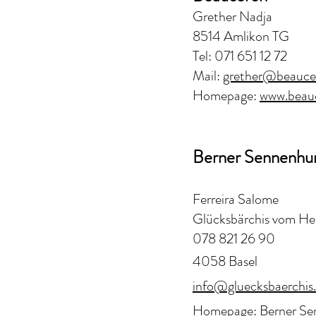
Grether Nadja
8514 Amlikon TG
Tel: 071 651 12 72
Mail:
grether@beaucer
Homepage:
www.beauc
Berner Sennenhu
Ferreira Salome
Glücksbärchis vom He
078 821 26 90
4058 Basel
info@gluecksbaerchis
Homepage:
Berner S