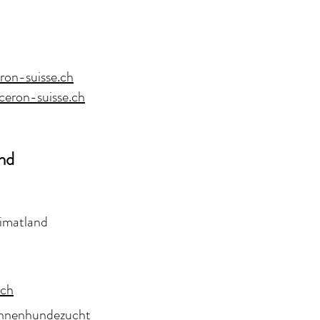
on-suisse.ch
eron-suisse.ch
nd
imatland
.ch
ennenhundezucht