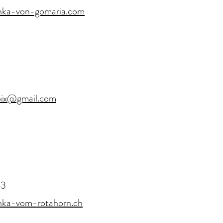
nka-von-gomaria.com
roix@gmail.com
63
nka-vom-rotahorn.ch