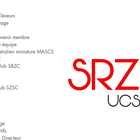
Eléveurs
vage
evenir membre
e équipe
stralien miniature MASCS
C
Club SBZC
lub SZSC
age
ifs
 Directeur