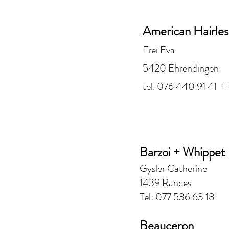
American Hairless
Frei Eva
5420 Ehrendingen
tel. 076 440 91 41 
Barzoi + Whippet
Gysler Catherine
1439 Rances
Tel: 077 5
36 63 18
Beauceron