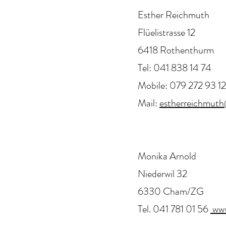
E
sther Reichmuth
Flüelistrasse 12
6418 Rothenthurm
Tel: 041 838 14 74
Mobile: 079 272 93 12
Mail:
estherreichmut
Monika Arnold
Niederwil 32
6330 Cham/ZG
Tel. 041 781 01 56
www