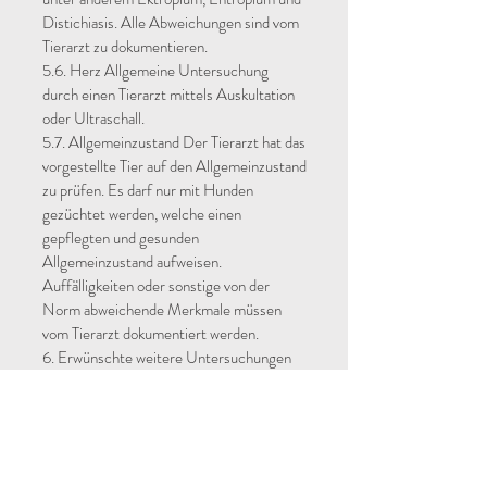
Distichiasis. Alle Abweichungen sind vom
Tierarzt zu dokumentieren.
5.6. Herz Allgemeine Untersuchung
durch einen Tierarzt mittels Auskultation
oder Ultraschall.
5.7. Allgemeinzustand Der Tierarzt hat das
vorgestellte Tier auf den Allgemeinzustand
zu prüfen. Es darf nur mit Hunden
gezüchtet werden, welche einen
gepflegten und gesunden
Allgemeinzustand aufweisen.
Auffälligkeiten oder sonstige von der
Norm abweichende Merkmale müssen
vom Tierarzt dokumentiert werden.
6. Erwünschte weitere Untersuchungen
Um die Gesundheit der Rasse nachhaltig
im Sinne des Tierwohls zu fördern, ist es
erwünscht, weitere Untersuchungen
durchzuführen.
6.1. Atemwegsorgane und/oder