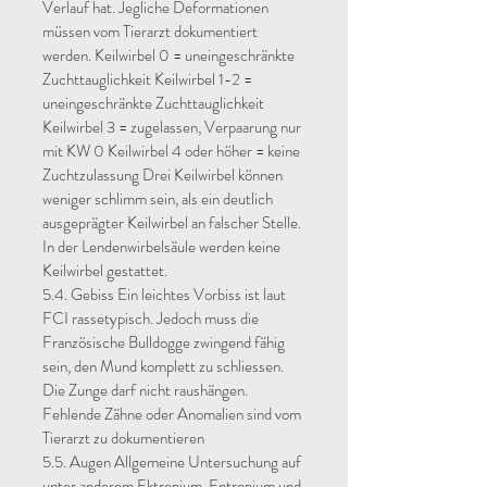
Verlauf hat. Jegliche Deformationen
müssen vom Tierarzt dokumentiert
werden. Keilwirbel 0 = uneingeschränkte
Zuchttauglichkeit Keilwirbel 1-2 =
uneingeschränkte Zuchttauglichkeit
Keilwirbel 3 = zugelassen, Verpaarung nur
mit KW 0 Keilwirbel 4 oder höher = keine
Zuchtzulassung Drei Keilwirbel können
weniger schlimm sein, als ein deutlich
ausgeprägter Keilwirbel an falscher Stelle.
In der Lendenwirbelsäule werden keine
Keilwirbel gestattet.
5.4. Gebiss Ein leichtes Vorbiss ist laut
FCI rassetypisch. Jedoch muss die
Französische Bulldogge zwingend fähig
sein, den Mund komplett zu schliessen.
Die Zunge darf nicht raushängen.
Fehlende Zähne oder Anomalien sind vom
Tierarzt zu dokumentieren
5.5. Augen Allgemeine Untersuchung auf
unter anderem Ektropium, Entropium und