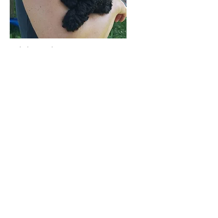
Edith Kogler
Franziska Kogler
Bruno Megart with George