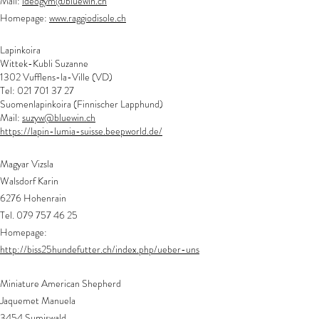
Mail:
ideogym@bluewin.ch
Homepage:
www.raggiodisole.ch
Lapinkoira
Wittek-Kubli Suzanne
1302 Vufflens-la-Ville (VD)
Tel:
021 701 37 27
Suomenlapinkoira (Finnischer Lapphund)
Mail:
suzyw@bluewin.ch
https://lapin-lumia-suisse.beepworld.de/
Magyar Vizsla
Walsdorf Karin
6276 Hohenrain
Tel.
079 757 46 25
Homepage:
http://biss25hundefutter.ch/index.php/ueber-uns
Miniature American Shepherd
Jaquemet Manuela
3454 Sumiswald