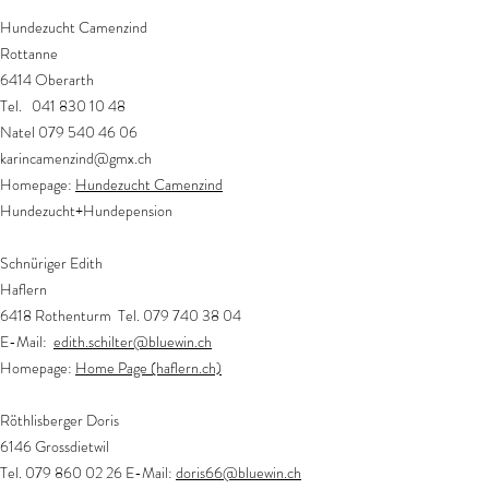
Hundezucht Camenzind
Rottanne
6414 Oberarth
Tel.
041 830 10 48
Natel 079 540 46 06
karincamenzind@gmx.ch
Homepage:
Hundezucht Camenzind
Hundezucht+Hundepension
Schnüriger Edith
Haflern
6418 Rothenturm Tel.
079 740 38 04
E-Mail:
edith.schilter@bluewin.ch
Homepage:
Home Page (haflern.ch)
Röthlisberger Doris
6146 Grossdietwil
Tel. 079 860 02 26 E-Mail:
doris66@bluewin.ch