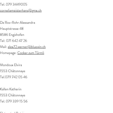
Tel. 079 3449005
corneliameisterhans@gmx.ch
​Da Ros-Rohr Alexsandra
Hauptstrasse 48
8586 Engishofen
Tel:
071 642 47 26
Mail:
alex72.werner@bluewin.ch
Homepage:
Cocker zum Türmli
Mondoux Elvira​
1553 Châtonnaye
Tel.079
742 05 46
Kallen Katherin​
1553 Châtonnaye
Tel.
079 339 15 56