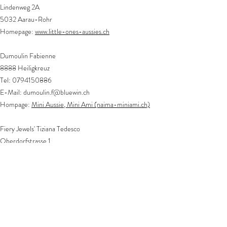
Lindenweg 2A
5032 Aarau-Rohr
Homepage:
www.little-ones-aussies.ch
Dumoulin Fabienne
8888 Heiligkreuz
Tel: 0794150886
E-Mail: dumoulin.f@bluewin.ch
Hompage:
Mini Aussie, Mini Ami (naima-miniami.ch)
Fiery Jewels' Tiziana Tedesco
Oberdorfstrasse 1
5703 Seon
Mobile:
079 259 36 42
E-mail:
fieryjewels@gmx.ch
Facebook: Fiery Jewels' - Miniature Australian Shepherd
Lea Zobrist
Steinmattstrasse 9