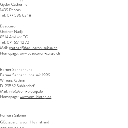
Gysler Catherine
1439 Rances
Tel:
077 536 63 18
Beauceron
Grether Nadja
8514 Amlikon TG
Tel:
071 651 12 72
Mail:
grether@beauceron-suisse.ch
Homepage:
www.beauceron-suisse.ch
Berner Sennenhund
Berner Sennenhunde seit 1999
Wilkens Kathrin
D-29562 Suhlendorf
Mail:
info@vom-biotop.de
Homepage:
www.vom-biotop.de
Ferreira Salome
Glücksbärchis vom Heimatland