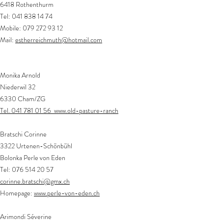
6418 Rothenthurm
Tel: 041 838 14 74
Mobile: 079 272 93 12
Mail:
estherreichmuth@hotmail.com
Monika Arnold
Niederwil 32
6330 Cham/ZG
Tel. 041 781 01 56
www.old-pasture-ranch
Bratschi Corinne
3322 Urtenen-Schönbühl
Bolonka Perle von Eden
Tel:
076 514 20 57
corinne.bratschi@gmx.ch
Homepage:
www.perle-von-eden.ch
Arimondi Séverine