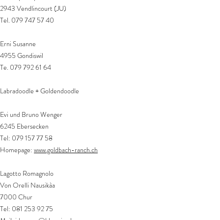
2943 Vendlincourt (JU)
Tel.
079 747 57 40
Erni Susanne
4955 Gondiswil
Te.
079 792 61 64
​​​Labradoodle + Goldendoodle
​Evi und Bruno Wenger
6245 Ebersecken
Tel:
079 157 77 58
Homepage:
www.goldbach-ranch.ch
Lagotto Romagnolo
Von Orelli Nausikàa
7000 Chur
Tel:
081 253 92 75