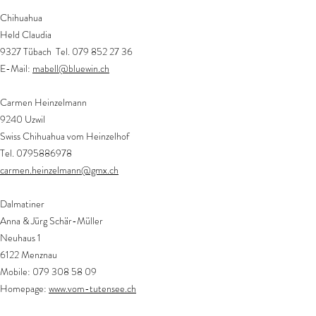
Chihuahua
Held Claudia
9327 Tübach Tel.
079 852 27 36
E-Mail:
mabell@bluewin.ch
Carmen Heinzelmann
9240 Uzwil
Swiss Chihuahua vom Heinzelhof
Tel. 0795886978
carmen.heinzelmann@gmx.ch
Dalmatiner
Anna & Jürg Schär-Müller
Neuhaus 1
6122 Menznau
Mobile:
079 308 58 09
Homepage:
www.vom-tutensee.ch