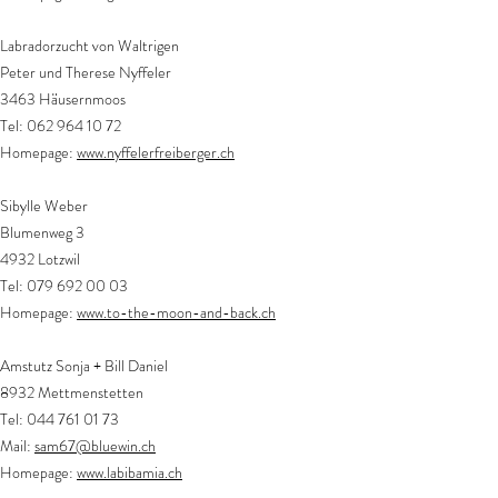
Labradorzucht von Waltrigen
Peter und Therese Nyffeler
3463 Häusernmoos
Tel:
062 964 10 72
Homepage:
www.nyffelerfreiberger.ch
Sibylle Weber
Blumenweg 3
4932 Lotzwil
Tel: 079 692 00 03
Homepage:
www.to-the-moon-and-back.ch
Amstutz Sonja + Bill Daniel
8932 Mettmenstetten
Tel:
044 761 01 73
Mail:
sam67@bluewin.ch
Homepage:
www.labibamia.ch