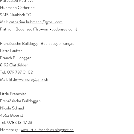
Flatcoated Retriever
Hubmann Catherine
9315 Neukirch TG
Mail:
catherine.hubmann@gmail.com
Flat vom Bodensee (flat-vom-bodensee.com)
Französische Bulldogge-Bouledogue français
Petra Lauffer
French Bulldoggen
8192 Glattfelden
Tel:
079 787 01 02
Mail:
little-warriors@gmx.ch
Little Frenchies
Französische Bulldoggen
Nicole Schaad
4562 Biberist
Tel:
078 613 47 23
Homepage:
www.little-frenchies.blogspot.ch