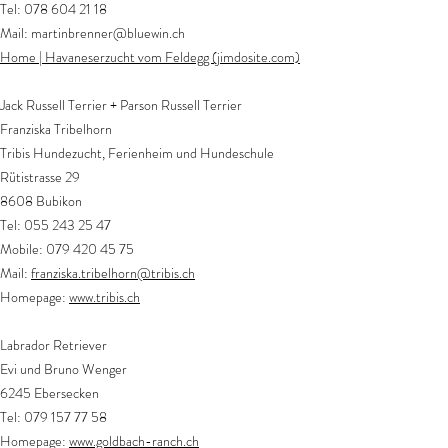
Tel:
078 604 21 18
Mail:
martinbrenner@bluewin.ch
Home | Havaneserzucht vom Feldegg (jimdosite.com)
Jack Russell Terrier + Parson Russell Terrier
Franziska Tribelhorn
Tribis Hundezucht, Ferienheim und Hundeschule
Rütistrasse 29
8608 Bubikon
Tel:
055 243 25 47
Mobile:
079 420 45 75
Mail:
franziska.tribelhorn@tribis.ch
Homepage:
www.tribis.ch
Labrador Retriever
​Evi und Bruno Wenger
6245 Ebersecken
Tel:
079 157 77 58
Homepage:
www.goldbach-ranch.ch