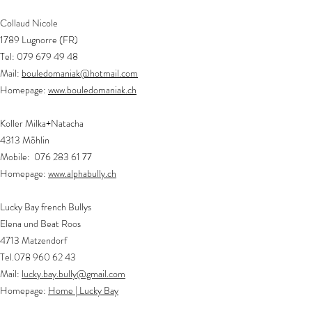
Collaud Nicole
1789 Lugnorre (FR)
Tel:
079 679 49 48
Mail:
bouledomaniak@hotmail.com
Homepage:
www.bouledomaniak.ch
Koller Milka+Natacha
4313 Möhlin
Mobile:
076 283 61 77
Homepage:
www.alph
abully.ch
Lucky Bay french Bullys
Elena und Beat Roos
4713 Matzendorf
Tel.078
960 62 43
Mail:
lucky.bay.bully@gmail.com
Homepage:
Home | Lucky Bay