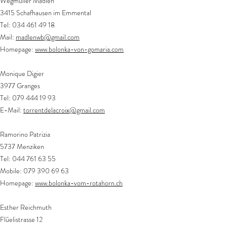
Wegmüller Madlen
3415 Schafhausen im Emmental
Tel:
034 461 49 18
Mail:
madlenwb@gmail.com
Homepage:
www.bolonka-von-gomaria.com
Monique Digier
3977 Granges
Tel:
079 444 19 93
E-Mail:
torrentdelacroix@gmail.com
Ramorino Patrizia
5737 Menziken
Tel:
044 761 63 55
Mobile:
079 390 69 63
Homepage:
www.bolonka-vom-rotahorn.ch
Esther Reichmuth
Flüelistrasse 12