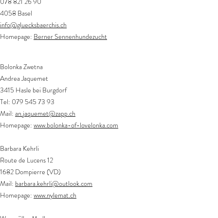
078 821 26 90
4058 Basel
info@gluecksbaerchis.ch
Homepage:
Berner Sennenhundezucht
Bolonka Zwetna
Andrea Jaquemet
3415 Hasle bei Burgdorf
Tel:
079 545 73 93
Mail:
an.jaquemet@zapp.ch
Homepage:
www.bolonka-of-lovelonka.com
Barbara Kehrli
Route de Lucens 12
1682 Dompierre (VD)
Mail:
barbara.kehrli@outlook.com
Homepage:
www.nylemat.ch