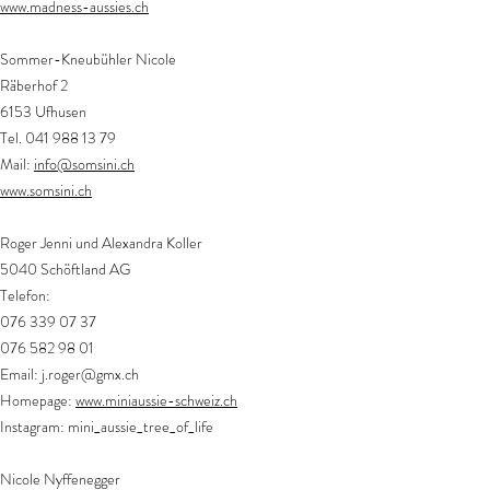
www.madness-aussies.ch
Sommer-Kneubühler Nicole
Räberhof 2
6153 Ufhusen
Tel.
041 988 13 79
Mail:
info@somsini.ch
www.somsini.ch
Roger Jenni und Alexandra Koller
5040 Schöftland AG
Telefon:
076 339 07 37
076 582 98 01
Email:
j.roger@gmx.ch
Homepage:
www.miniaussie-schweiz.ch
Instagram: mini_aussie_tree_of_life
Nicole Nyffenegger