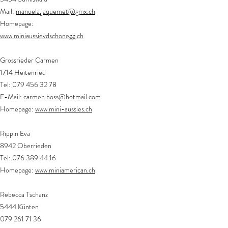
Mail:
manuela.jaquemet@gmx.ch
Homepage:
www.miniaussievdschonegg.ch
Grossrieder Carmen
1714 Heitenried
Tel:
079 456 32 78
E-Mail:
carmen.boss@hotmail.com
Homepage:
www.mini-aussies.ch
Rippin Eva
8942 Oberrieden
Tel:
076 389 44 16
Homepage:
www.miniamerican.ch
Rebecca Tschanz
5444 Künten
079 261 71 36