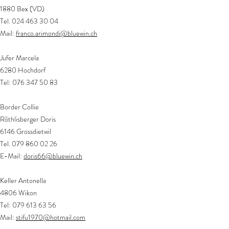
1880 Bex (VD)
Tel.
024 463 30 04
Mail:
franco.arimondi@bluewin.ch
Jufer Marcela
6280 Hochdorf
Tel:
076 347 50 83
Border Collie
Röthlisberger Doris
6146 Grossdietwil
Tel.
079 860 02 26
E-Mail:
doris66@bluewin.ch
Keller Antonella
4806 Wikon
Tel:
079 613 63 56
Mail:
stifu1970@hotmail.com