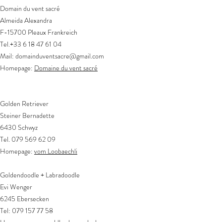
Domain du vent sacré
Almeida Alexandra
F-15700 Pleaux Frankreich
Tel.+33
6 18 47 61 04
Mail:
domainduventsacre@gmail.com
Homepage:
Domaine du vent sacré
Golden Retriever
Steiner Bernadette
6430 Schwyz
Tel.
079 569 62 09
Homepage:
vom Loobaechli
Goldendoodle + Labradoodle
Evi Wenger
6245 Ebersecken
Tel:
079 157 77 58