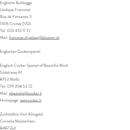
Englische Bulldogge
Lèvêque Francoise
Rue de Fontaines 3
1406 Cronay (VD)
Tel:
024 433 11 72
Mail:
francoise.of.galway@bluewin.ch
Englischer Cockerspaniel
Englisch Cocker Spaniel of Beautiful Mind
Südstrasse 61
8753 Mollis
Tel:
079 358 53 22
Mail:
alexandra@cocker.li
Homepage:
www.cocker.li
Zuchtstätte Vom Königstal
Cornelia Meisterhans
8487 Zell