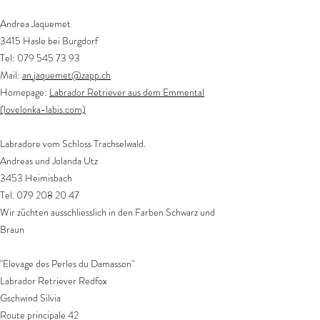
Andrea Jaquemet
3415 Hasle bei Burgdorf
Tel:
079 545 73 93
Mail:
an.jaquemet@zapp.ch
Homepage:
Labrador Retriever aus dem Emmental
(lovelonka-labis.com)
Labradore vom Schloss Trachselwald.
Andreas und Jolanda Utz
3453 Heimisbach
Tel.
079 208 20 47
Wir züchten ausschliesslich in den Farben Schwarz und
Braun
"Elevage des Perles du Damasson"
Labrador Retriever Redfox
Gschwind Silvia
Route principale 42