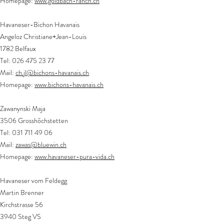
Homepage:
www.goldbach-ranch.ch
Havaneser-Bichon Havanais
Angeloz Christiane+Jean-Louis
1782 Belfaux
Tel:
026 475 23 77
Mail:
ch.jl@bichons-havanais.ch
Homepage:
www.bichons-havanais.ch
Zawanynski Maja
3506 Grosshöchstetten
Tel:
031 711 49 06
Mail:
zawas@bluewin.ch
Homepage:
www.havaneser-pura-vida.ch
Havaneser vom Feldegg
Martin Brenner
Kirchstrasse 56
3940 Steg VS