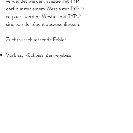
verwendet werden. Westie mit TYP 1
darf nur mit einem Westie mit TYP 0
verpaart werden. Westies mit TYP 2
sind von der Zucht auszuschliessen.
Zuchtausschliessende Fehler:
Vorbiss, Rückbiss, Zangegebiss
Fehlende Schneidezähne
Knickrute
Farbfehler
Hängeohren
Weiches Haarkleid ( Woolie), Lockiges
Haarkleid
Widerristhöhe weniger als 25,5cm
oder mehr als 30,5 cm
Die Rüden müssen 2 fühlbar normal