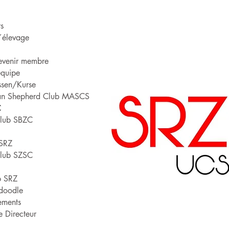
rs
´élevage
evenir membre
équipe
ssen/Kurse
lian Shepherd Club MASCS
C
Club SBZC
 SRZ
Club SZSC
b SRZ
adoodle
ements
e Directeur