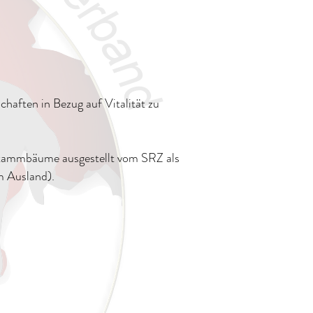
haften in Bezug auf Vitalität zu
Stammbäume ausgestellt vom SRZ als
 Ausland).